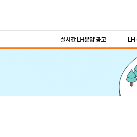
실시간 LH분양 공고
LH