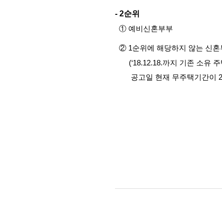
- 2순위
  ① 예비신혼부부
  ② 1순위에 해당하지 않는 신
       (‘18.12.18.까
        공고일 현재 무주택기간
신혼부부 특별공급 당첨자 