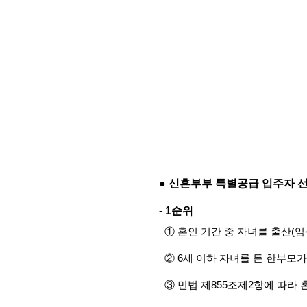
● 신혼부부 특별공급 입주자 
- 1순위
  ① 혼인 기간 중 자녀를 출산
  ② 6세 이하 자녀를 둔 한부모
  ③ 민법 제855조제2항에 따